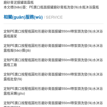
磨砂膏泥膜罐面霜瓶
本文標(biāo)簽：
PE廣口瓶
面膜罐
磨砂膏瓶
洗發(fā)水瓶
沐浴露瓶
相關(guān)服務(wù)
/ SERVICE
定制PE廣口按壓瓶圓柱形磨砂膏面膜罐550ml帶泵頭洗發(fā)水沐浴
露瓶廠家
定制PE廣口按壓瓶圓柱形磨砂膏面膜罐550ml帶泵頭洗發(fā)水沐浴
露瓶報(bào)價(jià)
定制PE廣口按壓瓶圓柱形磨砂膏面膜罐550ml帶泵頭洗發(fā)水沐浴
露瓶工廠
定制PE廣口按壓瓶圓柱形磨砂膏面膜罐550ml帶泵頭洗發(fā)水沐浴
露瓶批發(fā)
定制PE廣口按壓瓶圓柱形磨砂膏面膜罐550ml帶泵頭洗發(fā)水沐浴
露瓶采購(gòu)
定制PE廣口按壓瓶圓柱形磨砂膏面膜罐550ml帶泵頭洗發(fā)水沐浴