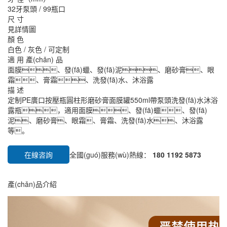
32牙泵頭 / 99瓶口
尺 寸
見詳情圖
顏 色
白色 / 灰色 / 可定制
適 用 產(chǎn) 品
面膜、發(fā)蠟、發(fā)泥、磨砂膏、眼
霜、膏霜、洗發(fā)水、沐浴露
描 述
定制PE廣口按壓瓶圓柱形磨砂膏面膜罐550ml帶泵頭洗發(fā)水沐浴
露瓶，適用面膜、發(fā)蠟、發(fā)
泥、磨砂膏、眼霜、膏霜、洗發(fā)水、沐浴露
等。
在線咨詢
全國(guó)服務(wù)熱線：
180 1192 5873
產(chǎn)品介紹