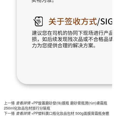
上一條
查看詳情 +
PP旋蓋磨砂發(fā)膜瓶 磨砂膏瓶潤(rùn)膚霜瓶
250ml化妝品包材旅行分裝瓶
下一條
查看詳情 +
PP塑料廣口瓶化妝品包材 500g面膜膏霜瓶身體