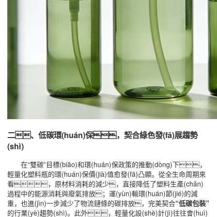
二、低碳環(huán)保，契合綠色發(fā)展趨勢
(shì)
在“雙碳”目標(biāo)和環(huán)保政策的推動(dòng)下，
輕量化塑料瓶的環(huán)保價(jià)值愈發(fā)凸顯。從全生命周期來
看，原材料消耗的減少，直接降低了塑料生產(chǎn)
過程中的能源消耗與廢氣排放；運(yùn)輸環(huán)節(jié)的減
重，也進(jìn)一步減少了物流鏈條的碳排放，完美契合
“低碳包裝”
的行業(yè)趨勢(shì)。此外，輕量化設(shè)計(jì)往往會(huì)