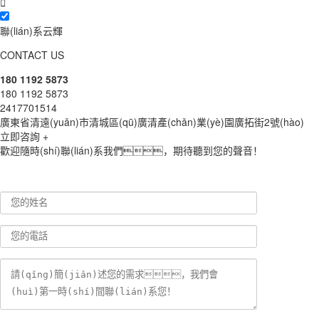

聯(lián)系云輝
CONTACT US
180 1192 5873
180 1192 5873
2417701514
廣東省清遠(yuǎn)市清城區(qū)廣清產(chǎn)業(yè)園廣拓街2號(hào)
立即咨詢 +
歡迎隨時(shí)聯(lián)系我們，期待聽到您的聲音！