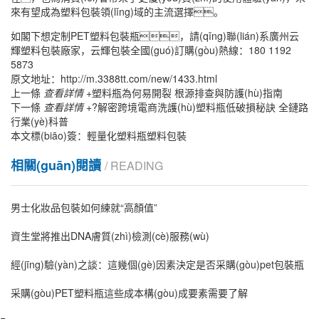
來有望成為塑料包裝領(lǐng)域的主流選擇。
如閣下想定制PET塑料包裝瓶，請(qǐng)聯(lián)系廣州云
輝塑料包裝廠家，云輝包裝全國(guó)訂購(gòu)熱線：180 1192
5873
原文地址：
http://m.3388tt.com/new/1433.html
上一條
查看詳情 +
塑料瓶為何易開裂 根源排查與防護(hù)指南
下一條
查看詳情 +
?解密跨境電商洗護(hù)塑料瓶低破損秘訣 全鏈路
行業(yè)科普
本文標(biāo)簽：
輕量化塑料瓶
塑料包裝
相關(guān)閱讀
/ READING
男士化妝品包裝如何練就“高顏值”
資生堂將推出DNA膚質(zhì)檢測(cè)服務(wù)
經(jīng)驗(yàn)之談：這幾個(gè)因素決定是否采購(gòu)pet包裝瓶
采購(gòu)PET塑料瓶這些成本構(gòu)成要素需要了解