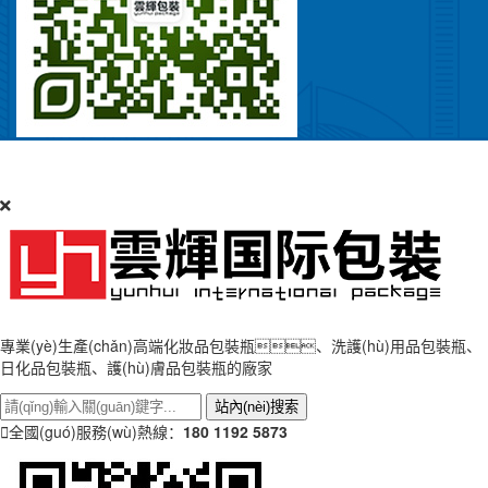
訪問阿里巴巴店鋪
專業(yè)生產(chǎn)高端化妝品包裝瓶、洗護(hù)用品包裝瓶、
日化品包裝瓶、護(hù)膚品包裝瓶的廠家
站內(nèi)搜索

全國(guó)服務(wù)熱線：
180 1192 5873