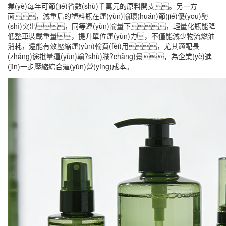
業(yè)每年可節(jié)省數(shù)千萬元的原料開支。另一方
面，減重后的塑料瓶在運(yùn)輸環(huán)節(jié)優(yōu)勢
(shì)突出，同等運(yùn)輸量下，輕量化瓶能降
低整車裝載重量，提升單位運(yùn)力，不僅能減少物流燃油
消耗，還能有效壓縮運(yùn)輸費(fèi)用，尤其適配長
(zhǎng)途批量運(yùn)輸?shù)膱?chǎng)景，為企業(yè)進
(jìn)一步壓縮綜合運(yùn)營(yíng)成本。