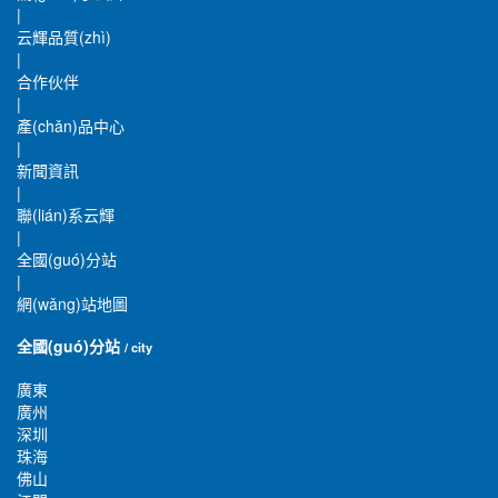
|
云輝品質(zhì)
|
合作伙伴
|
產(chǎn)品中心
|
新聞資訊
|
聯(lián)系云輝
|
全國(guó)分站
|
網(wǎng)站地圖
全國(guó)分站
/ city
廣東
廣州
深圳
珠海
佛山