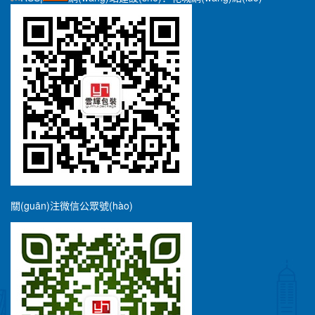
關(guān)注微信公眾號(hào)