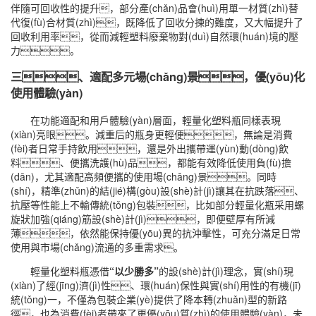
伴隨可回收性的提升，部分產(chǎn)品會(huì)用單一材質(zhì)替
代復(fù)合材質(zhì)，既降低了回收分揀的難度，又大幅提升了
回收利用率，從而減輕塑料廢棄物對(duì)自然環(huán)境的壓
力。
三、適配多元場(chǎng)景，優(yōu)化
使用體驗(yàn)
在功能適配和用戶體驗(yàn)層面，輕量化塑料瓶同樣表現
(xiàn)亮眼。減重后的瓶身更輕便，無論是消費
(fèi)者日常手持飲用，還是外出攜帶運(yùn)動(dòng)飲
料、便攜洗護(hù)品，都能有效降低使用負(fù)擔
(dān)，尤其適配高頻便攜的使用場(chǎng)景。同時
(shí)，精準(zhǔn)的結(jié)構(gòu)設(shè)計(jì)讓其在抗跌落、
抗壓等性能上不輸傳統(tǒng)包裝，比如部分輕量化瓶采用螺
旋狀加強(qiáng)筋設(shè)計(jì)，即便壁厚有所減
薄，依然能保持優(yōu)異的抗沖擊性，可充分滿足日常
使用與市場(chǎng)流通的多重需求。
輕量化塑料瓶憑借
“以少勝多”
的設(shè)計(jì)理念，實(shí)現
(xiàn)了經(jīng)濟(jì)性、環(huán)保性與實(shí)用性的有機(jī)
統(tǒng)一，不僅為包裝企業(yè)提供了降本轉(zhuǎn)型的新路
徑，也為消費(fèi)者帶來了更優(yōu)質(zhì)的使用體驗(yàn)，未