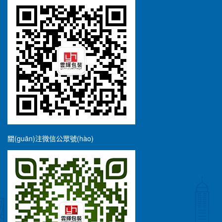
關(guān)注微信公眾號(hào)