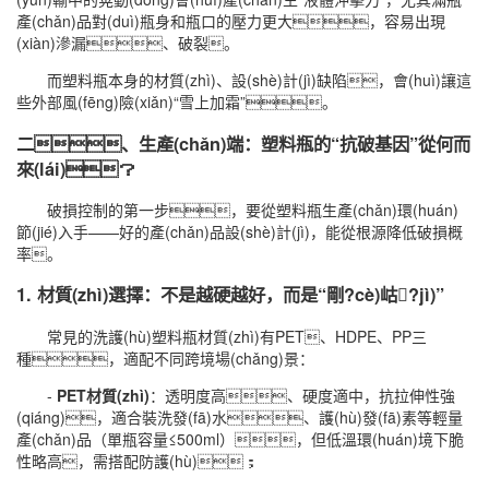
產(chǎn)品對(duì)瓶身和瓶口的壓力更大，容易出現
(xiàn)滲漏、破裂。
而塑料瓶本身的材質(zhì)、設(shè)計(jì)缺陷，會(huì)讓這
些外部風(fēng)險(xiǎn)“雪上加霜”。
二、生產(chǎn)端：塑料瓶的“抗破基因”從何而
來(lái)？
破損控制的第一步，要從塑料瓶生產(chǎn)環(huán)
節(jié)入手——好的產(chǎn)品設(shè)計(jì)，能從根源降低破損概
率。
1. 材質(zhì)選擇：不是越硬越好，而是“剛?cè)岵?jì)”
常見的洗護(hù)塑料瓶材質(zhì)有PET、HDPE、PP三
種，適配不同跨境場(chǎng)景：
-
PET材質(zhì)
：透明度高、硬度適中，抗拉伸性強
(qiáng)，適合裝洗發(fā)水、護(hù)發(fā)素等輕量
產(chǎn)品（單瓶容量≤500ml），但低溫環(huán)境下脆
性略高，需搭配防護(hù)；