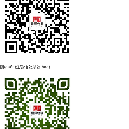
關(guān)注微信公眾號(hào)