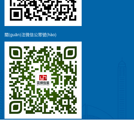
關(guān)注微信公眾號(hào)
訪問(wèn)阿里巴巴店鋪