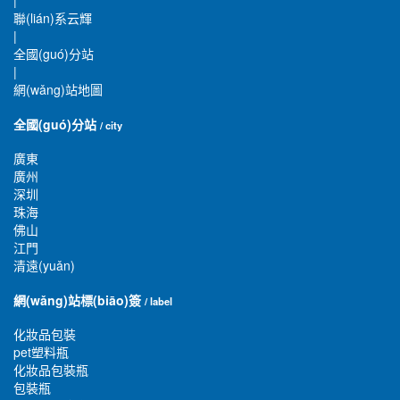
|
聯(lián)系云輝
|
全國(guó)分站
|
網(wǎng)站地圖
全國(guó)分站
/ city
廣東
廣州
深圳
珠海
佛山
江門
清遠(yuǎn)
網(wǎng)站標(biāo)簽
/ label
化妝品包裝
pet塑料瓶
化妝品包裝瓶
包裝瓶