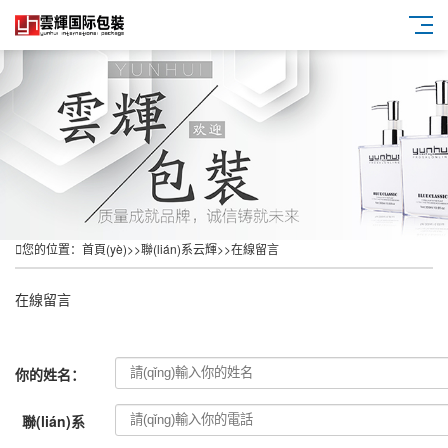

您的位置：
首頁(yè)
>>
聯(lián)系云輝
>>
在線留言
在線留言
你的姓名：
聯(lián)系