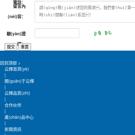
電話：
留言內
(nèi)容：
驗(yàn)證
碼：
回到頂部 >
云輝首頁(yè)
|
關(guān)于云輝
|
云輝品質(zhì)
|
合作伙伴
|
產(chǎn)品中心
|
新聞資訊