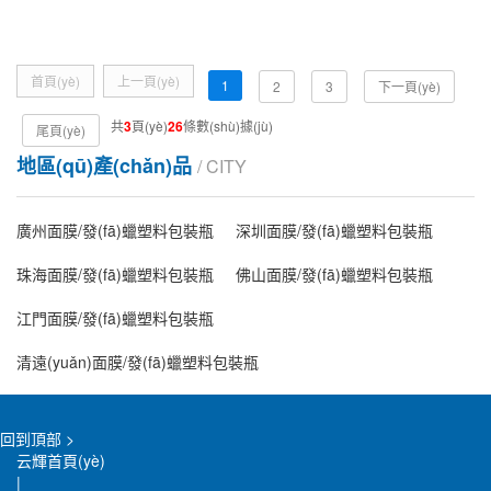
首頁(yè)
上一頁(yè)
1
2
3
下一頁(yè)
共
3
頁(yè)
26
條數(shù)據(jù)
尾頁(yè)
地區(qū)產(chǎn)品
/ CITY
廣州面膜/發(fā)蠟塑料包裝瓶
深圳面膜/發(fā)蠟塑料包裝瓶
珠海面膜/發(fā)蠟塑料包裝瓶
佛山面膜/發(fā)蠟塑料包裝瓶
江門面膜/發(fā)蠟塑料包裝瓶
清遠(yuǎn)面膜/發(fā)蠟塑料包裝瓶
回到頂部 >
云輝首頁(yè)
|