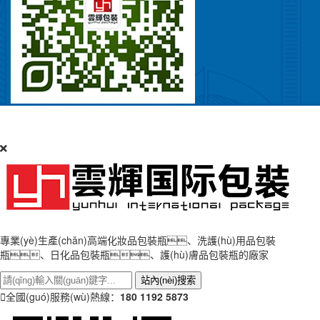
訪問(wèn)阿里巴巴店鋪
專業(yè)生產(chǎn)高端化妝品包裝瓶、洗護(hù)用品包裝
瓶、日化品包裝瓶、護(hù)膚品包裝瓶的廠家
站內(nèi)搜索

全國(guó)服務(wù)熱線：
180 1192 5873