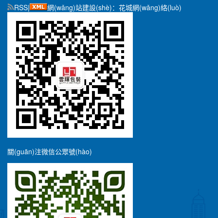
RSS
|
網(wǎng)站建設(shè)：花城網(wǎng)絡(luò)
關(guān)注微信公眾號(hào)