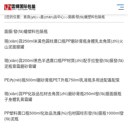

您的位置：
首頁(yè)
>>
產(chǎn)品中心
>>
面膜/發(fā)蠟塑料包裝瓶
面膜/發(fā)蠟塑料包裝瓶
現(xiàn)貨250ml米黃色圓柱廣口瓶PP磨砂膏瓶身體乳去角質(zhì)火
山泥面膜罐
現(xiàn)貨200ml黑色半透廣口瓶PP材質(zhì)配手拉墊發(fā)膜發(fā)
泥瓶膏霜磨砂膏罐
PE內(nèi)瓶500ml磨砂膏瓶PET外瓶750ml乳液瓶多用途配蓋配泵
現(xiàn)貨PP化妝品包材去角質(zhì)磨砂膏瓶250ml發(fā)膜面膜瓶
子身體乳膏霜罐
PP塑料廣口瓶500ml化妝品洗護(hù)包材圓柱形發(fā)膜瓶1000ml發
(fā)泥瓶