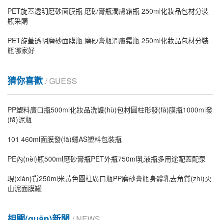
PET旋蓋透明磨砂面膜瓶 磨砂膏瓶潤膚霜瓶 250ml化妝品包材分裝
瓶采購
PET旋蓋透明磨砂面膜瓶 磨砂膏瓶潤膚霜瓶 250ml化妝品包材分裝
瓶哪家好
猜你喜歡
/ GUESS
PP塑料廣口瓶500ml化妝品洗護(hù)包材圓柱形發(fā)膜瓶1000ml發
(fā)泥瓶
101 460ml面膜發(fā)蠟AS塑料包裝瓶
PE內(nèi)瓶500ml磨砂膏瓶PET外瓶750ml乳液瓶多用途配蓋配泵
現(xiàn)貨250ml米黃色圓柱廣口瓶PP磨砂膏瓶身體乳去角質(zhì)火
山泥面膜罐
相關(guān)新聞
/ NEWS