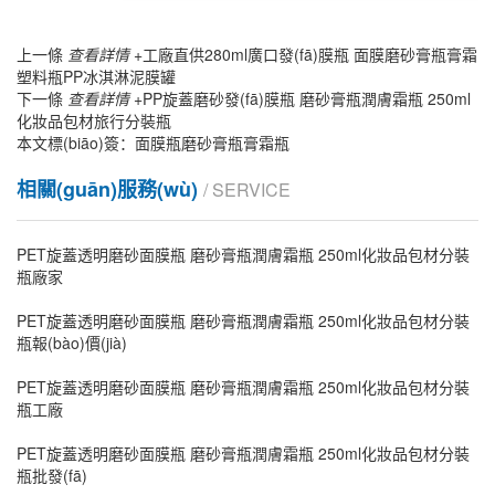
上一條
查看詳情 +
工廠直供280ml廣口發(fā)膜瓶 面膜磨砂膏瓶膏霜
塑料瓶PP冰淇淋泥膜罐
下一條
查看詳情 +
PP旋蓋磨砂發(fā)膜瓶 磨砂膏瓶潤膚霜瓶 250ml
化妝品包材旅行分裝瓶
本文標(biāo)簽：
面膜瓶
磨砂膏瓶
膏霜瓶
相關(guān)服務(wù)
/ SERVICE
PET旋蓋透明磨砂面膜瓶 磨砂膏瓶潤膚霜瓶 250ml化妝品包材分裝
瓶廠家
PET旋蓋透明磨砂面膜瓶 磨砂膏瓶潤膚霜瓶 250ml化妝品包材分裝
瓶報(bào)價(jià)
PET旋蓋透明磨砂面膜瓶 磨砂膏瓶潤膚霜瓶 250ml化妝品包材分裝
瓶工廠
PET旋蓋透明磨砂面膜瓶 磨砂膏瓶潤膚霜瓶 250ml化妝品包材分裝
瓶批發(fā)