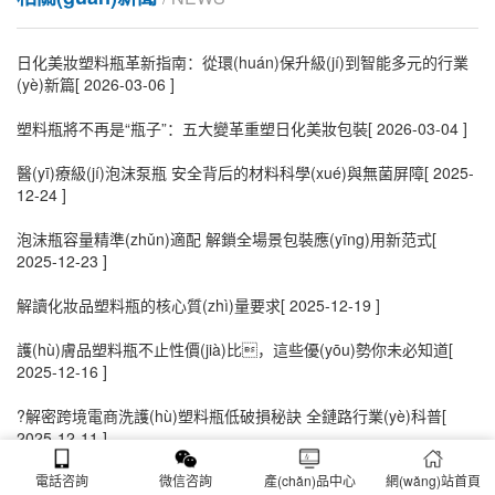
日化美妝塑料瓶革新指南：從環(huán)保升級(jí)到智能多元的行業
(yè)新篇
[ 2026-03-06 ]
塑料瓶將不再是“瓶子”：五大變革重塑日化美妝包裝
[ 2026-03-04 ]
醫(yī)療級(jí)泡沫泵瓶 安全背后的材料科學(xué)與無菌屏障
[ 2025-
12-24 ]
泡沫瓶容量精準(zhǔn)適配 解鎖全場景包裝應(yīng)用新范式
[
2025-12-23 ]
解讀化妝品塑料瓶的核心質(zhì)量要求
[ 2025-12-19 ]
護(hù)膚品塑料瓶不止性價(jià)比，這些優(yōu)勢你未必知道
[
2025-12-16 ]
?解密跨境電商洗護(hù)塑料瓶低破損秘訣 全鏈路行業(yè)科普
[
2025-12-11 ]
?輕量化塑料瓶包裝領(lǐng)域“減重不減質(zhì)”的創(chuàng)新之選
電話咨詢
微信咨詢
產(chǎn)品中心
網(wǎng)站首頁