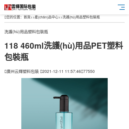

您的位置：
首頁
>>
產(chǎn)品中心
>>
洗護(hù)用品塑料包裝瓶
洗護(hù)用品塑料包裝瓶
118 460ml洗護(hù)用品PET塑料
包裝瓶

廣州云輝塑料包裝

2021-12-11 11:57:46

77550