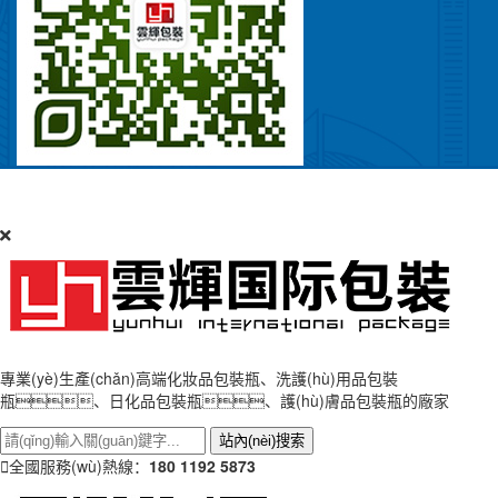
訪問阿里巴巴店鋪
專業(yè)生產(chǎn)高端化妝品包裝瓶、洗護(hù)用品包裝
瓶、日化品包裝瓶、護(hù)膚品包裝瓶的廠家
站內(nèi)搜索

全國服務(wù)熱線：
180 1192 5873