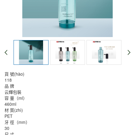
貨 號(hào)
118
品 牌
云輝包裝
容 量（ml）
460ml
材 質(zhì)
PET
牙 徑（mm）
30
尺 寸