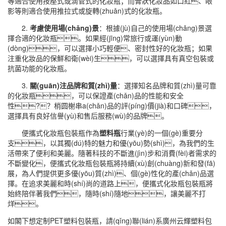
等適合使用按壓式或滴管式的化妝瓶；而膏狀化妝品如口紅、眼
影等則適合使用推拉式或旋轉(zhuǎn)式的化妝瓶。
2.
考慮使用場(chǎng)景
：根據(jù)自己的使用場(chǎng)景選
擇合適的化妝瓶。如果經(jīng)常旅行或運(yùn)動
(dòng)，可以選擇小巧輕便、密封性好的化妝瓶；如果
注重化妝品的保鮮和衛(wèi)生，可以選擇具有真空包裝或
抗菌功能的化妝瓶。
3.
關(guān)注品牌和質(zhì)量
：選擇知名品牌和質(zhì)量可靠
的化妝瓶，可以保證產(chǎn)品的性能和安全
性?？梢圆榭串a(chǎn)品的評(píng)價(jià)和口碑，
選擇具有良好信譽(yù)和售后服務(wù)的品牌。
便攜式化妝瓶包裝瓶作為
塑料瓶
行業(yè)的一個(gè)重要分
支，以其獨(dú)特的魅力和優(yōu)勢(shì)，為我們的生
活帶來了便利和美麗。隨著科技的不斷進(jìn)步和消費(fèi)者需求的
不斷變化，便攜式化妝瓶包裝瓶將持續(xù)創(chuàng)新和發(fā)
展，為人們提供更多優(yōu)質(zhì)、個(gè)性化的產(chǎn)品選
擇。在追求美麗和時(shí)尚的道路上，便攜式化妝瓶包裝瓶將
始終陪伴著我們，隨時(shí)隨地，讓美麗不打
烊。
如閣下想定制PET塑料包裝瓶，請(qǐng)聯(lián)系廣州云輝塑料包