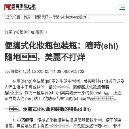

您的位置：
首頁
>>
新聞資訊
>>
行業(yè)動(dòng)態(tài)
行業(yè)動(dòng)態(tài)
便攜式化妝瓶包裝瓶：隨時(shí)
隨地，美麗不打烊

云輝塑料包裝

2025-05-14 09:08:09

5702
在當(dāng)今快節(jié)奏的生活中，美麗與時(shí)尚已成為
人們生活中不可或缺的一部分。而便攜式化妝瓶
包裝
瓶
，作為一種集實(shí)用與美觀于一身的產(chǎn)品，正逐
漸成為人們?nèi)粘Ｉ钪胁豢苫蛉钡臅r(shí)尚單品。
一、便攜式化妝瓶包裝瓶的特點(diǎn)
1.
小巧輕便
：便攜式化妝瓶包裝瓶通常體積較小，便于隨身
攜帶。無論是放在手提包、背包還是旅行箱中，都不