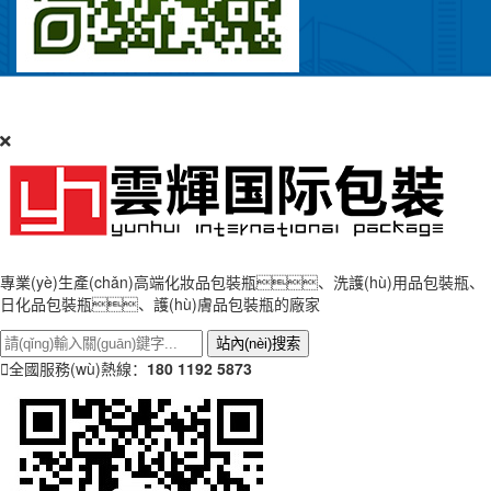
訪問阿里巴巴店鋪
專業(yè)生產(chǎn)高端化妝品包裝瓶、洗護(hù)用品包裝瓶、
日化品包裝瓶、護(hù)膚品包裝瓶的廠家
站內(nèi)搜索

全國服務(wù)熱線：
180 1192 5873