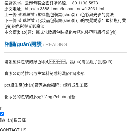
裝廠家，云輝包裝全國訂購熱線：180 1192 5873
原文地址：
http://m.3388tt.com/fushan_new/1396.html
上一條
查看詳情 +
塑料瓶包裝設(shè)計(jì)色彩與光影的魔法
下一條
查看詳情 +
化妝品包裝設(shè)計(jì)的視覺誘惑：塑料瓶行業
(yè)的色彩與光影魔法
本文標(biāo)簽：
攜式化妝瓶
包裝瓶
化妝瓶包裝
塑料瓶行業(yè)
相關(guān)閱讀
/ READING
淺談塑料包裝的綠色印刷，護(hù)膚品瓶子批發(fā)
寶潔公司將推出再生塑料制成的洗發(fā)水瓶
pet瓶生產(chǎn)廠家為你揭曉：塑料成型工藝
化妝品的包裝的多元?jiǎng)?chuàng)新

聯(lián)系云輝
CONTACT US