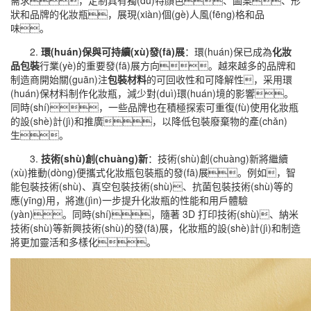
狀和品牌的化妝瓶，展現(xiàn)個(gè)人風(fēng)格和品
味。
2.
環(huán)保與可持續(xù)發(fā)展
：環(huán)保已成為
化妝
品包裝
行業(yè)的重要發(fā)展方向。越來越多的品牌和
制造商開始關(guān)注
包裝材料
的可回收性和可降解性，采用環
(huán)保材料制作化妝瓶，減少對(duì)環(huán)境的影響。
同時(shí)，一些品牌也在積極探索可重復(fù)使用化妝瓶
的設(shè)計(jì)和推廣，以降低包裝廢棄物的產(chǎn)
生。
3.
技術(shù)創(chuàng)新
：技術(shù)創(chuàng)新將繼續
(xù)推動(dòng)便攜式化妝瓶包裝瓶的發(fā)展。例如，智
能包裝技術(shù)、真空包裝技術(shù)、抗菌包裝技術(shù)等的
應(yīng)用，將進(jìn)一步提升化妝瓶的性能和用戶體驗
(yàn)。同時(shí)，隨著 3D 打印技術(shù)、納米
技術(shù)等新興技術(shù)的發(fā)展，化妝瓶的設(shè)計(jì)和制造
將更加靈活和多樣化。