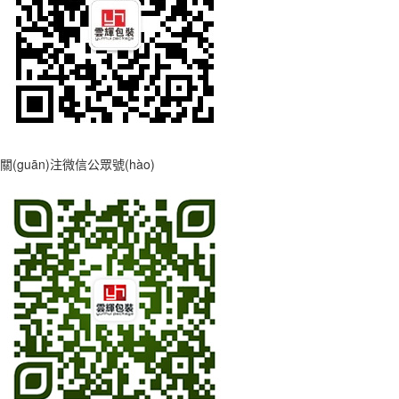
關(guān)注微信公眾號(hào)