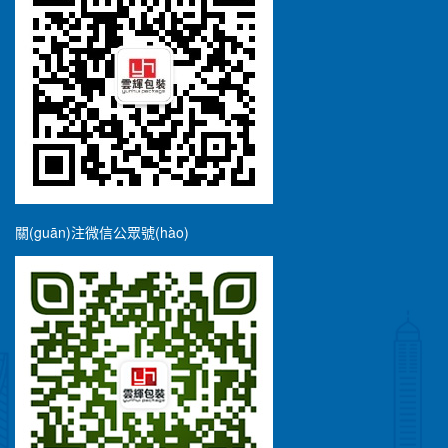
關(guān)注微信公眾號(hào)