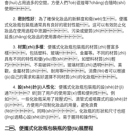
會(huì)占用過多的空間，方便人們?cè)诓煌瑘?chǎng)合隨時(shí)
使用。
2.
密封性好
：為了確保化妝品的新鮮度和衛(wèi)生，便攜
式化妝瓶包裝瓶通常具有良好的密封性能。這可以有效防止化
妝品在使用過程中泄漏、污染或變質(zhì)，
延長(zhǎng)化妝品的使用壽命。
3.
材質(zhì)多樣
：便攜式化妝瓶包裝瓶的材質(zhì)豐富多
樣，包括塑料、玻璃、金屬等。不同的材質(zhì)
具有不同的特性和優(yōu)勢(shì)，如塑料材質(zhì)輕
巧、不易破碎，玻璃材質(zhì)透明、美
觀，金屬材質(zhì)、耐用等。消費(fèi)者可以根據
(jù)自己的需求和喜好選擇不同材質(zhì)的化妝瓶。
4.
設(shè)計(jì)人性化
：便攜式化妝瓶包裝瓶的設(shè)計(jì)
通?？紤]到了用戶的使用習(xí)慣和便利性。例
如，一些化妝瓶采用了按壓式、滴管式或噴霧式的設(shè)計
(jì)，方便用戶控制化妝品的用量，避免浪費
(fèi)。同時(shí)，化妝瓶的形狀和尺寸也經
(jīng)過精心設(shè)計(jì)，易于握持和操作。
二、便攜式化妝瓶包裝瓶的發(fā)展歷程